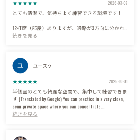
2026-03-07
とても清潔で、気持ちよく練習できる環境です！
12打席（部屋）ありますが、通路が3方向に分かれ
ているため広々としています。半個室スタイルなの
で、周りの視線を気にせず自分のスイングに集中で
きるのが嬉しいポイントです。どの部屋にもソファ
とテーブルが完備されていて、ゆったり過ごせま
す。
ユースケ
予約もアプリから簡単にできるので、待ち時間ゼロ
2025-10-01
でスムーズにプレーを開始できます。
半個室のとても綺麗な空間で、集中して練習できま
す (Translated by Google) You can practice in a very clean,
意外な（？）お気に入りは、屋外のパッティンググ
semi-private space where you can concentrate.
リーンです。人工芝ですが、まるでベント芝のよう
なリアルな質感で練習の質が上がります。川内で集
中して練習したい方には本当におすすめの施設で
す。 (Translated by Google) It's a very clean and