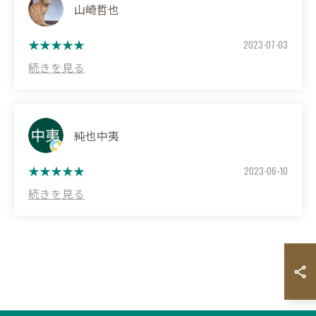
comfortable environment for practicing!
山崎哲也
There are 12 hitting stations (rooms), but the corridors are
2023-07-03
divided into three directions, so it's spacious. The semi-
private rooms are great because you can concentrate on
your swing without worrying about others looking at you.
Every room is equipped with a sofa and table, so you can
relax.
純也中夷
Reservations can be made easily through the app, so you can
start playing smoothly with zero wait time.
2023-06-10
An unexpected (?) favorite is the outdoor putting green. It's
artificial turf, but its realistic texture, like bent grass,
improves the quality of your practice. I highly recommend
this facility for anyone looking to concentrate on their
practice in Kawauchi.