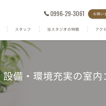
0996-29-3061
お問い
スタッフ
当スタジオの特徴
アク
シミュレーションゴルフ
半個室
初心者
！設備・環境充実の室内
女性
室内