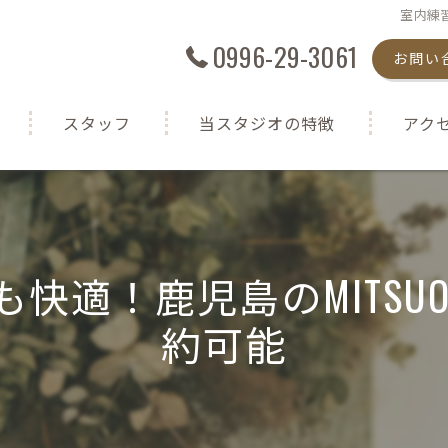
室内練習
0996-29-3061
お問い
スタッフ
当スタジオの特徴
アク
シミュレーションゴルフ
半個室
適！鹿児島のMITSUO
初心者
約可能
女性
室内