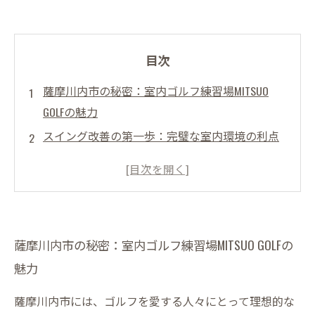
目次
薩摩川内市の秘密：室内ゴルフ練習場MITSUO
GOLFの魅力
スイング改善の第一歩：完璧な室内環境の利点
とは？
初心者から上級者まで：MITSUO GOLFでの効果的
な練習法
トレーニングメニュー公開！スイングを磨くた
薩摩川内市の秘密：室内ゴルフ練習場MITSUO GOLFの
めのポイント
魅力
天候に左右されない練習：室内ゴルフの新しい
スタンダード
薩摩川内市には、ゴルフを愛する人々にとって理想的な