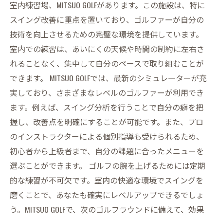
実践者の声：MITSUO GOLFを使ったスイング改善
室内練習場、MITSUO GOLFがあります。この施設は、特に
の成功談
スイング改善に重点を置いており、ゴルファーが自分の
あなたもスイングを変えられる！薩摩川内市で
技術を向上させるための完璧な環境を提供しています。
の新しい挑戦
室内での練習は、あいにくの天候や時間の制約に左右さ
れることなく、集中して自分のペースで取り組むことが
できます。 MITSUO GOLFでは、最新のシミュレーターが充
実しており、さまざまなレベルのゴルファーが利用でき
ます。例えば、スイング分析を行うことで自分の癖を把
握し、改善点を明確にすることが可能です。また、プロ
のインストラクターによる個別指導も受けられるため、
初心者から上級者まで、自分の課題に合ったメニューを
選ぶことができます。 ゴルフの腕を上げるためには定期
的な練習が不可欠です。室内の快適な環境でスイングを
磨くことで、あなたも確実にレベルアップできるでしょ
う。MITSUO GOLFで、次のゴルフラウンドに備えて、効果