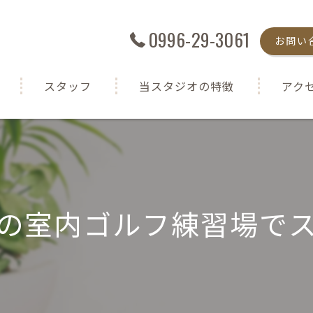
0996-29-3061
お問い
スタッフ
当スタジオの特徴
アク
シミュレーションゴルフ
半個室
初心者
の室内ゴルフ練習場で
女性
室内