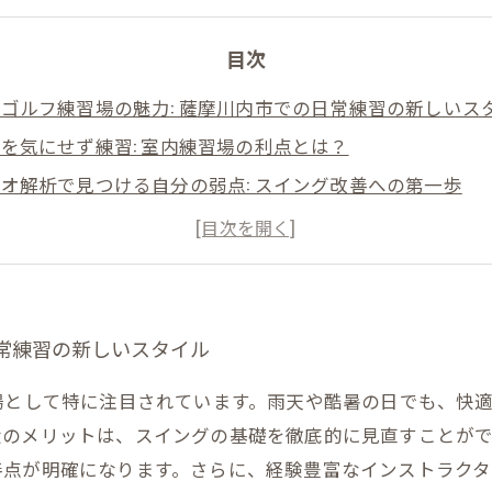
目次
ゴルフ練習場の魅力: 薩摩川内市での日常練習の新しいス
を気にせず練習: 室内練習場の利点とは？
オ解析で見つける自分の弱点: スイング改善への第一歩
豊富なインストラクターから学ぶ: 効率的な練習法
ング改善の実際: MITSUO GOLFで得られた成果とは
川内市のゴルフ愛好者必見: 効率的な練習の為の室内ゴル
日常練習の新しいスタイル
フ練習場として特に注目されています。雨天や酷暑の日でも、快適な
大のメリットは、スイングの基礎を徹底的に見直すことが
善点が明確になります。さらに、経験豊富なインストラク