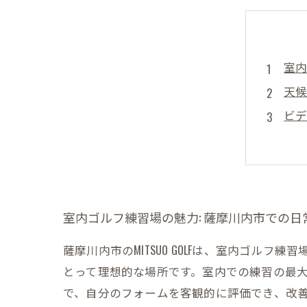
室内
天候
ビデ
経験
スイ
薩摩
室内ゴルフ練習場の魅力: 薩摩川内市での
薩摩川内市のMITSUO GOLFは、室内ゴル
とって理想的な場所です。室内での練習の最
で、自分のフォームを客観的に評価でき、改